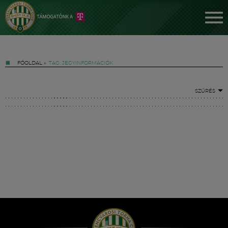
FŐOLDAL
»
TAG: JEGYINFORMÁCIÓK
SZŰRÉS
Jegyek
FM YouTube +
Hírek