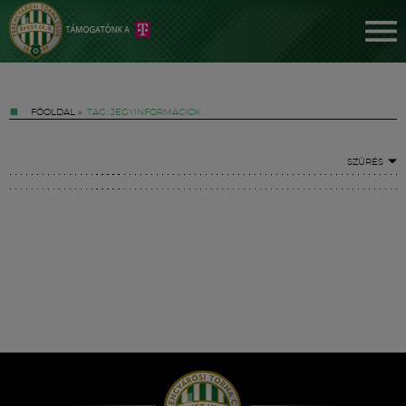
FŐOLDAL
»
TAG: JEGYINFORMÁCIÓK
SZŰRÉS
Jegyek
FM YouTube +
Hírek