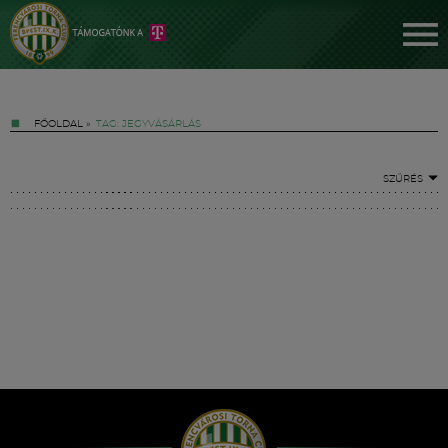
FŐOLDAL
»
TAG: JEGYVÁSÁRLÁS
SZŰRÉS
Jegyek
FM YouTube +
Hírek