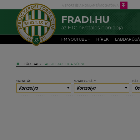
FRADI.HU
az FTC hivatalos honlapja
FM YOUTUBE +
HÍREK
LABDARÚGÁ
FŐOLDAL
»
TAG: JET-SOL LIGA NŐI NB I
SPORTÁG
SZAKOSZTÁLY
DÁT
Korcsolya
Korcsolya
Ös