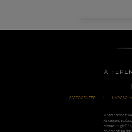
A FERE
SAJTÓCENTER
KAPCSOLA
A Ferencvárosi To
Az oldalon találha
pontos megjelölésé
hivatkozással has