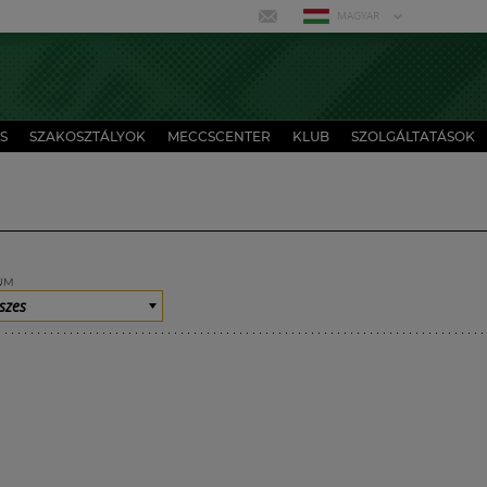
MAGYAR
S
SZAKOSZTÁLYOK
MECCSCENTER
KLUB
SZOLGÁLTATÁSOK
UM
szes