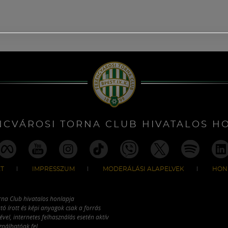
NCVÁROSI TORNA CLUB HIVATALOS H
T
IMPRESSZUM
MODERÁLÁSI ALAPELVEK
HON
rna Club hivatalos honlapja
tó írott és képi anyagok csak a forrás
vel, internetes felhasználás esetén aktív
ználhatóak fel.