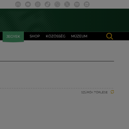
SHOP
KÖZÖSSÉG
MÚZEUM
JEGYEK
SZŰRŐK TÖRLÉSE