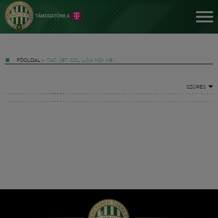
FŐOLDAL
»
TAG: JET-SOL LIGA NŐI NB I
SZŰRÉS
Jegyek
FM YouTube +
Hírek