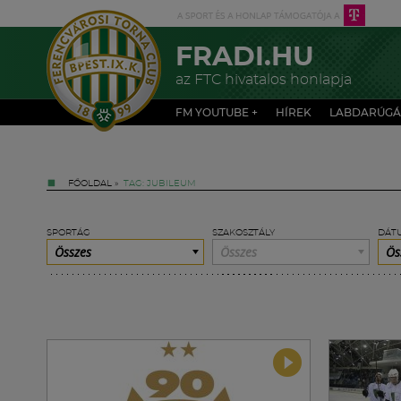
FRADI.HU
az FTC hivatalos honlapja
FM YOUTUBE +
HÍREK
LABDARÚGÁ
FŐOLDAL
»
TAG: JUBILEUM
SPORTÁG
SZAKOSZTÁLY
DÁT
Összes
Összes
Ös