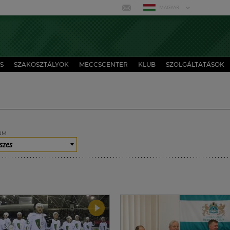
MAGYAR
S
SZAKOSZTÁLYOK
MECCSCENTER
KLUB
SZOLGÁLTATÁSOK
UM
szes