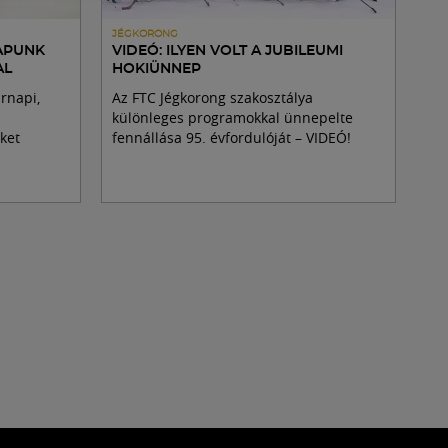
JÉGKORONG
APUNK
VIDEÓ: ILYEN VOLT A JUBILEUMI
AL
HOKIÜNNEP
rnapi,
Az FTC Jégkorong szakosztálya
i
különleges programokkal ünnepelte
ket
fennállása 95. évfordulóját – VIDEÓ!