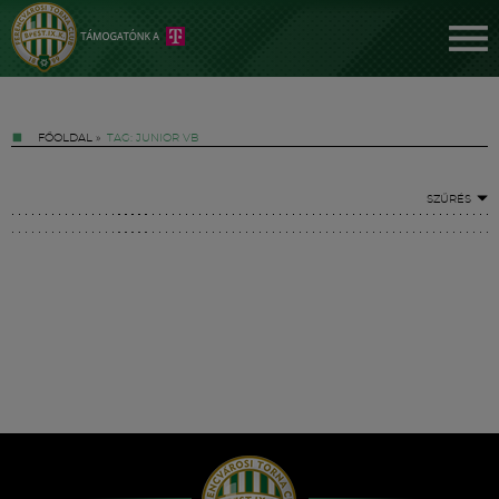
FŐOLDAL
»
TAG: JUNIOR VB
SZŰRÉS
Jegyek
FM YouTube +
Hírek