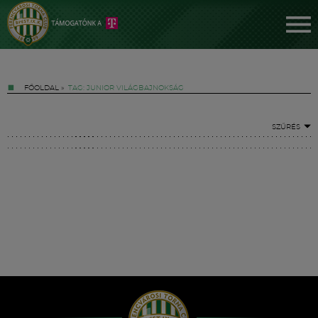
FŐOLDAL
»
TAG: JUNIOR VILÁGBAJNOKSÁG
SZŰRÉS
Jegyek
FM YouTube +
Hírek