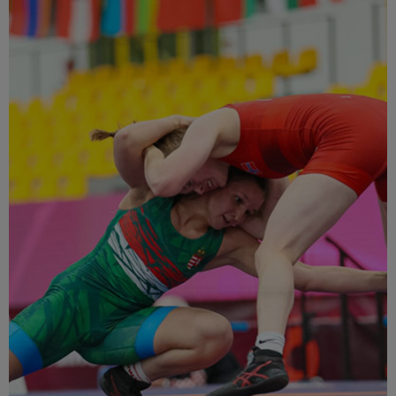
Múzeum
English