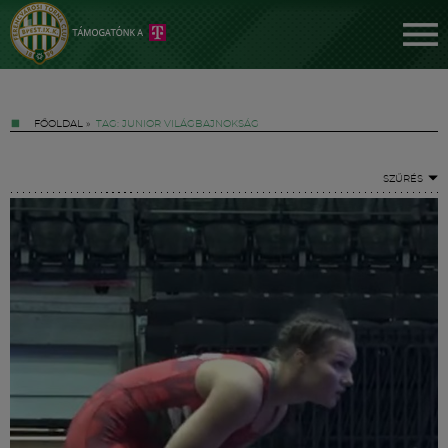
FŐOLDAL
»
TAG: JUNIOR VILÁGBAJNOKSÁG
SZŰRÉS
Jegyek
FM YouTube +
Hírek