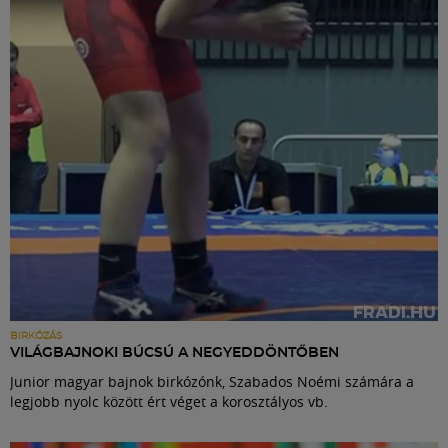
Labdarúgás
Szakosztályok
Meccscenter
Klub
Szolgáltatások
Shop
BIRKÓZÁS
VILÁGBAJNOKI BÚCSÚ A NEGYEDDÖNTŐBEN
Junior magyar bajnok birkózónk, Szabados Noémi számára a
Közösség
legjobb nyolc között ért véget a korosztályos vb.