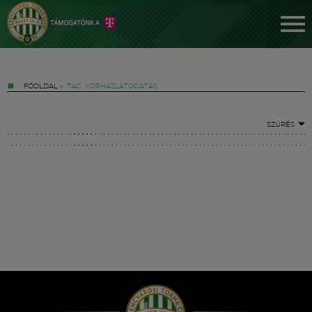
FŐOLDAL
»
TAG: KÓRHÁZLÁTOGATÁS
SZŰRÉS
Jegyek
FM YouTube +
Hírek