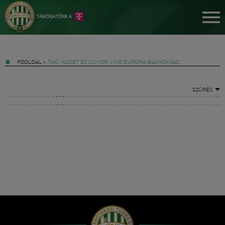
FŐOLDAL
»
TAG: KADET ÉS JUNIOR VÍVÓ EURÓPA-BAJNOKSÁG
SZŰRÉS
Jegyek
FM YouTube +
Hírek