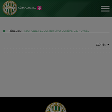
FŐOLDAL
»
TAG: KADET ÉS JUNIOR VÍVÓ EURÓPA-BAJNOKSÁG
SZŰRÉS
Jegyek
FM YouTube +
Hírek