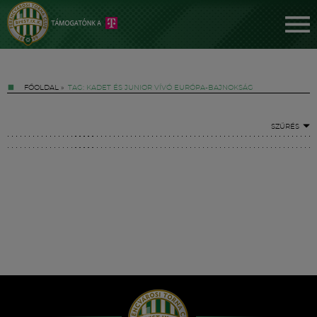
FŐOLDAL
»
TAG: KADET ÉS JUNIOR VÍVÓ EURÓPA-BAJNOKSÁG
SZŰRÉS
Jegyek
FM YouTube +
Hírek