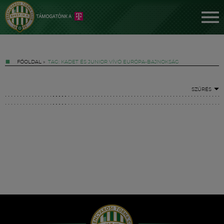
FŐOLDAL
»
TAG: KADET ÉS JUNIOR VÍVÓ EURÓPA-BAJNOKSÁG
SZŰRÉS
Jegyek
FM YouTube +
Hírek