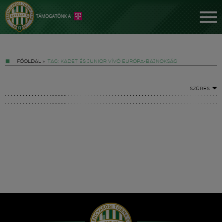
FŐOLDAL
»
TAG: KADET ÉS JUNIOR VÍVÓ EURÓPA-BAJNOKSÁG
SZŰRÉS
Jegyek
FM YouTube +
Hírek