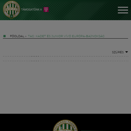
FŐOLDAL
»
TAG: KADET ÉS JUNIOR VÍVÓ EURÓPA-BAJNOKSÁG
SZŰRÉS
Jegyek
FM YouTube +
Hírek