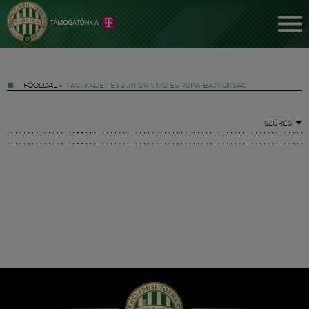
FŐOLDAL
»
TAG: KADET ÉS JUNIOR VÍVÓ EURÓPA-BAJNOKSÁG
SZŰRÉS
Jegyek
FM YouTube +
Hírek