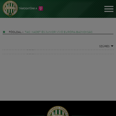
FŐOLDAL
»
TAG: KADET ÉS JUNIOR VÍVÓ EURÓPA-BAJNOKSÁG
SZŰRÉS
Jegyek
FM YouTube +
Hírek