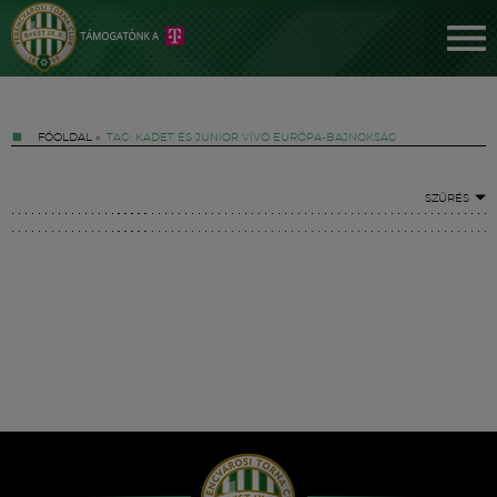
FŐOLDAL
»
TAG: KADET ÉS JUNIOR VÍVÓ EURÓPA-BAJNOKSÁG
SZŰRÉS
Jegyek
FM YouTube +
Hírek