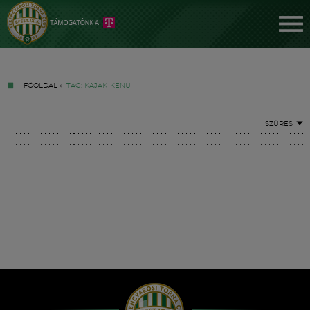
FŐOLDAL
»
TAG: KAJAK-KENU
SZŰRÉS
Jegyek
FM YouTube +
Hírek