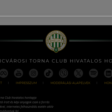
NCVÁROSI TORNA CLUB HIVATALOS H
T
IMPRESSZUM
MODERÁLÁSI ALAPELVEK
HON
rna Club hivatalos honlapja
tó írott és képi anyagok csak a forrás
vel, internetes felhasználás esetén aktív
ználhatóak fel.