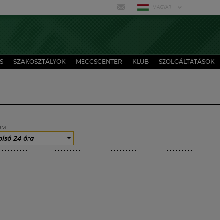
MAGYAR
S
SZAKOSZTÁLYOK
MECCSCENTER
KLUB
SZOLGÁLTATÁSOK
UM
olsó 24 óra