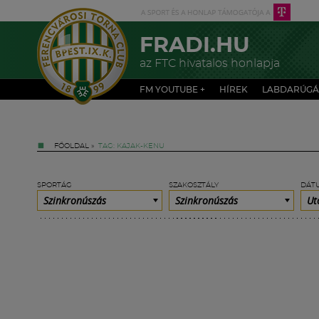
FRADI.HU
az FTC hivatalos honlapja
FM YOUTUBE +
HÍREK
LABDARÚGÁ
FŐOLDAL
»
TAG: KAJAK-KENU
SPORTÁG
SZAKOSZTÁLY
DÁT
Szinkronúszás
Szinkronúszás
Ut