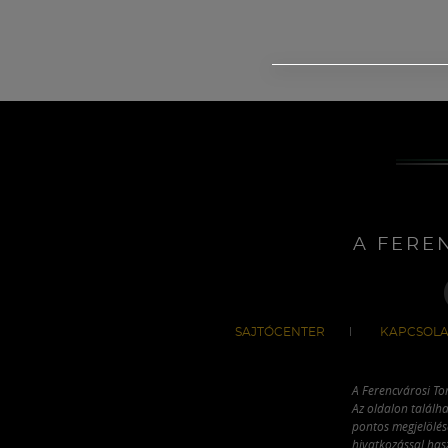
A FERE
SAJTÓCENTER
KAPCSOLA
A Ferencvárosi To
Az oldalon találha
pontos megjelölésé
hivatkozással has