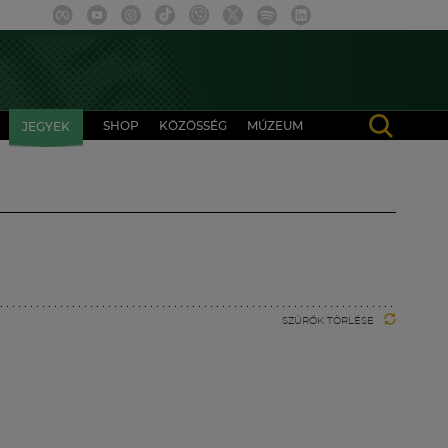
SHOP
KÖZÖSSÉG
MÚZEUM
JEGYEK
SZŰRŐK TÖRLÉSE