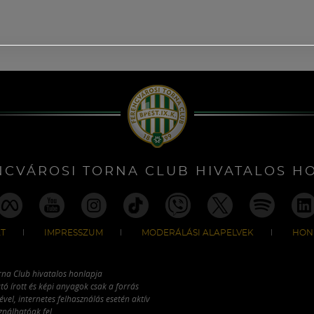
NCVÁROSI TORNA CLUB HIVATALOS H
T
IMPRESSZUM
MODERÁLÁSI ALAPELVEK
HON
rna Club hivatalos honlapja
tó írott és képi anyagok csak a forrás
vel, internetes felhasználás esetén aktív
ználhatóak fel.