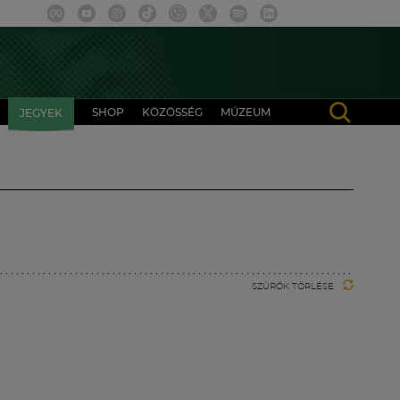
SHOP
KÖZÖSSÉG
MÚZEUM
JEGYEK
SZŰRŐK TÖRLÉSE