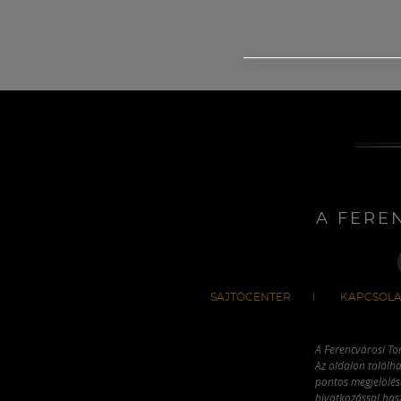
A FERE
SAJTÓCENTER
KAPCSOLA
A Ferencvárosi To
Az oldalon találha
pontos megjelölésé
hivatkozással has