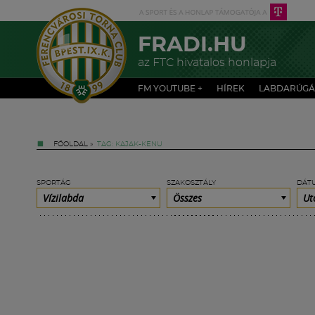
FRADI.HU
az FTC hivatalos honlapja
FM YOUTUBE +
HÍREK
LABDARÚGÁ
FŐOLDAL
»
TAG: KAJAK-KENU
SPORTÁG
SZAKOSZTÁLY
DÁT
Vízilabda
Összes
Ut