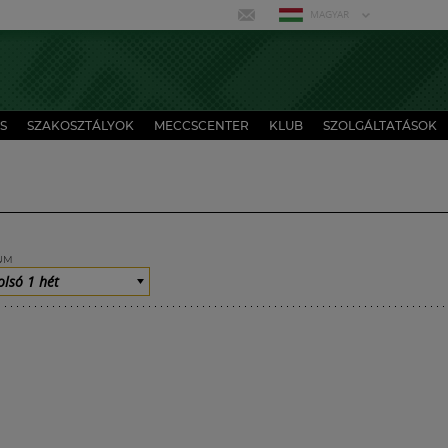
MAGYAR
S
SZAKOSZTÁLYOK
MECCSCENTER
KLUB
SZOLGÁLTATÁSOK
UM
olsó 1 hét