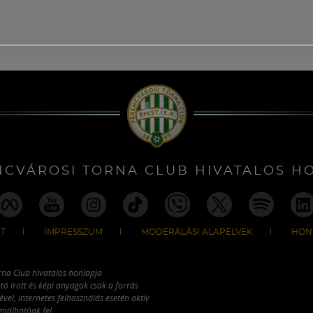
NCVÁROSI TORNA CLUB HIVATALOS H
T
IMPRESSZUM
MODERÁLÁSI ALAPELVEK
HON
rna Club hivatalos honlapja
tó írott és képi anyagok csak a forrás
vel, internetes felhasználás esetén aktív
ználhatóak fel.