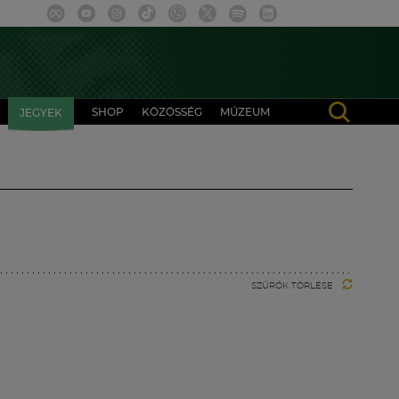
SHOP
KÖZÖSSÉG
MÚZEUM
JEGYEK
SZŰRŐK TÖRLÉSE