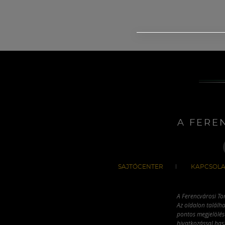
A FERE
SAJTÓCENTER
KAPCSOLA
A Ferencvárosi To
Az oldalon találha
pontos megjelölésé
hivatkozással has