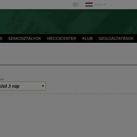
MAGYAR
S
SZAKOSZTÁLYOK
MECCSCENTER
KLUB
SZOLGÁLTATÁSOK
UM
olsó 3 nap