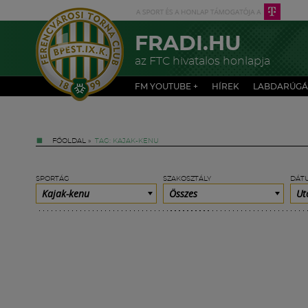
FRADI.HU
az FTC hivatalos honlapja
FM YOUTUBE +
HÍREK
LABDARÚGÁ
FŐOLDAL
»
TAG: KAJAK-KENU
SPORTÁG
SZAKOSZTÁLY
DÁT
Kajak-kenu
Összes
Ut