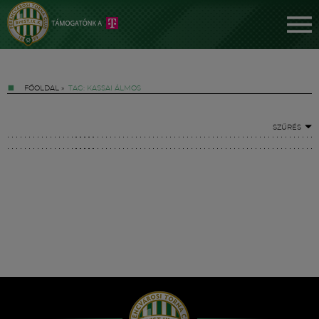
FŐOLDAL
»
TAG: KASSAI ÁLMOS
SZŰRÉS
Jegyek
FM YouTube +
Hírek