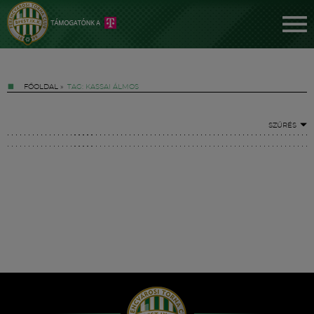
FŐOLDAL
»
TAG: KASSAI ÁLMOS
SZŰRÉS
Jegyek
FM YouTube +
Hírek