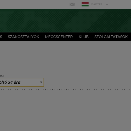
MAGYAR
S
SZAKOSZTÁLYOK
MECCSCENTER
KLUB
SZOLGÁLTATÁSOK
UM
olsó 24 óra