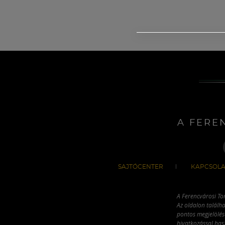
A FERE
SAJTÓCENTER
KAPCSOLA
A Ferencvárosi To
Az oldalon találha
pontos megjelölésé
hivatkozással has