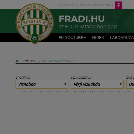
FRADI.HU
az FTC hivatalos honlapja
FM YOUTUBE +
HÍREK
LABDARÚGÁ
FŐOLDAL
»
TAG: KASSAI GYÖRGY
SPORTÁG
SZAKOSZTÁLY
DÁT
Vízilabda
Férfi vízilabda
Ut