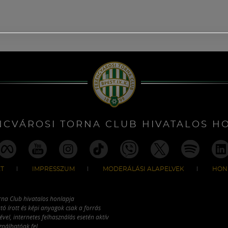
NCVÁROSI TORNA CLUB HIVATALOS H
T
IMPRESSZUM
MODERÁLÁSI ALAPELVEK
HON
rna Club hivatalos honlapja
tó írott és képi anyagok csak a forrás
vel, internetes felhasználás esetén aktív
ználhatóak fel.