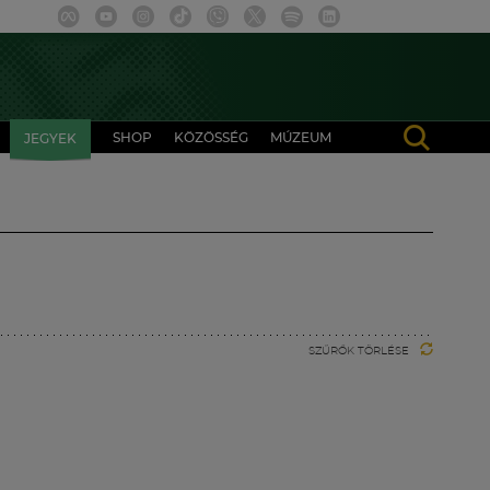
SHOP
KÖZÖSSÉG
MÚZEUM
JEGYEK
SZŰRŐK TÖRLÉSE