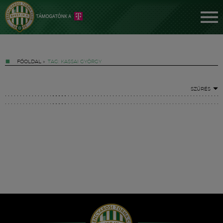
FŐOLDAL
»
TAG: KASSAI GYÖRGY
SZŰRÉS
Jegyek
FM YouTube +
Hírek