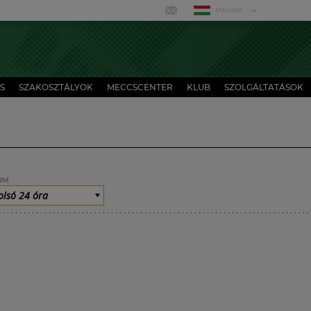
MAGYAR
S
SZAKOSZTÁLYOK
MECCSCENTER
KLUB
SZOLGÁLTATÁSOK
UM
olsó 24 óra