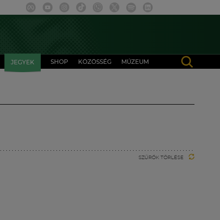
SHOP
KÖZÖSSÉG
MÚZEUM
JEGYEK
SZŰRŐK TÖRLÉSE