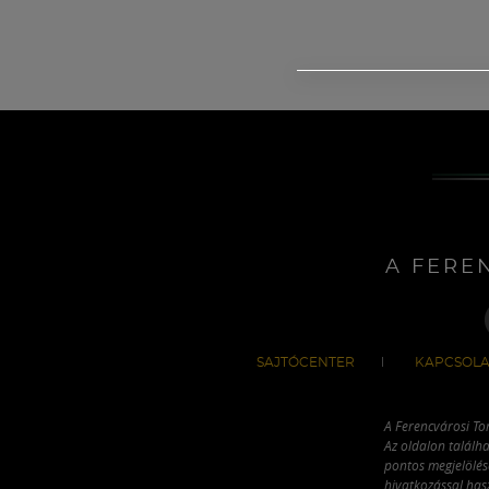
A FERE
SAJTÓCENTER
KAPCSOLA
A Ferencvárosi To
Az oldalon találha
pontos megjelölésé
hivatkozással has