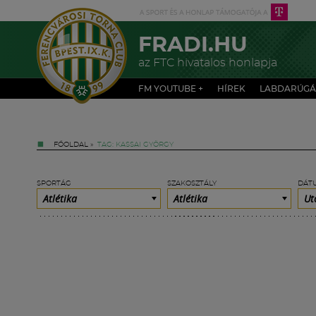
FRADI.HU
az FTC hivatalos honlapja
FM YOUTUBE +
HÍREK
LABDARÚGÁ
FŐOLDAL
»
TAG: KASSAI GYÖRGY
SPORTÁG
SZAKOSZTÁLY
DÁT
Atlétika
Atlétika
Ut