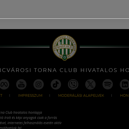
NCVÁROSI TORNA CLUB HIVATALOS H
T
IMPRESSZUM
MODERÁLÁSI ALAPELVEK
HON
rna Club hivatalos honlapja
tó írott és képi anyagok csak a forrás
vel, internetes felhasználás esetén aktív
ználhatóak fel.