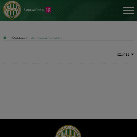
FŐOLDAL
»
TAG: KASSAI GYÖRGY
SZŰRÉS
Jegyek
FM YouTube +
Hírek