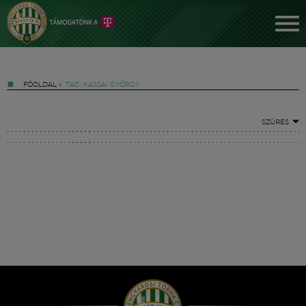
FŐOLDAL
»
TAG: KASSAI GYÖRGY
SZŰRÉS
Jegyek
FM YouTube +
Hírek