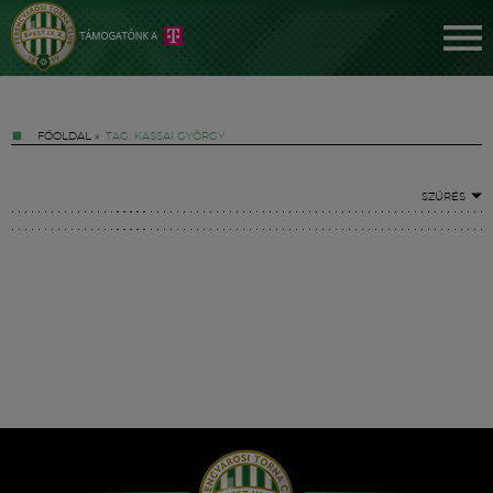
FŐOLDAL
»
TAG: KASSAI GYÖRGY
SZŰRÉS
Jegyek
FM YouTube +
Hírek