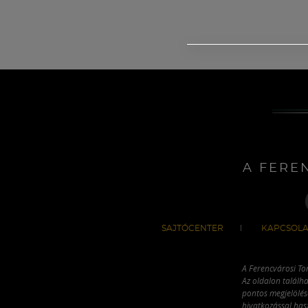
A FERE
SAJTÓCENTER
KAPCSOLA
A Ferencvárosi To
Az oldalon találha
pontos megjelölésé
hivatkozással has