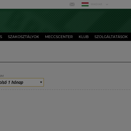
MAGYAR
S
SZAKOSZTÁLYOK
MECCSCENTER
KLUB
SZOLGÁLTATÁSOK
UM
olsó 1 hónap