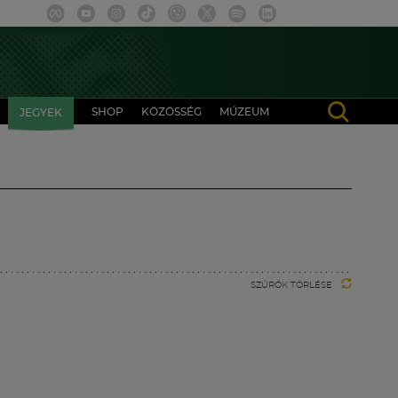
SHOP
KÖZÖSSÉG
MÚZEUM
JEGYEK
SZŰRŐK TÖRLÉSE