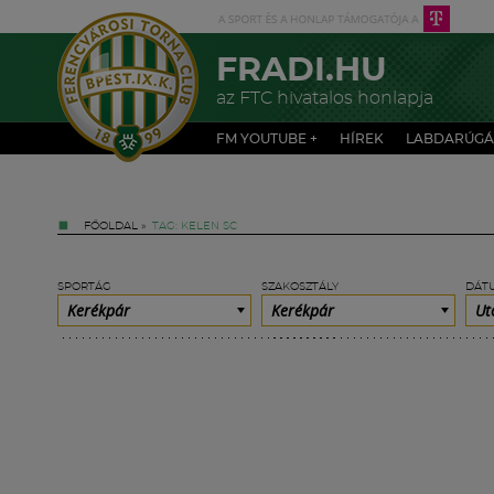
FRADI.HU
az FTC hivatalos honlapja
FM YOUTUBE +
HÍREK
LABDARÚGÁ
FŐOLDAL
»
TAG: KELEN SC
SPORTÁG
SZAKOSZTÁLY
DÁT
Kerékpár
Kerékpár
Ut