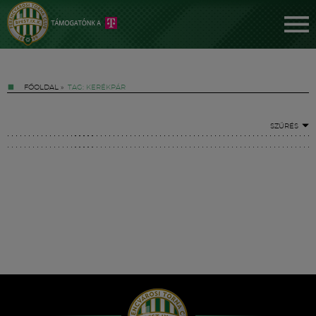
FŐOLDAL
»
TAG: KERÉKPÁR
SZŰRÉS
Jegyek
FM YouTube +
Hírek