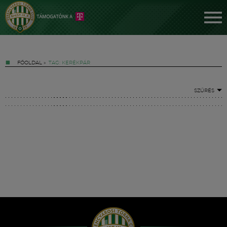
FŐOLDAL
»
TAG: KERÉKPÁR
SZŰRÉS
Jegyek
FM YouTube +
Hírek