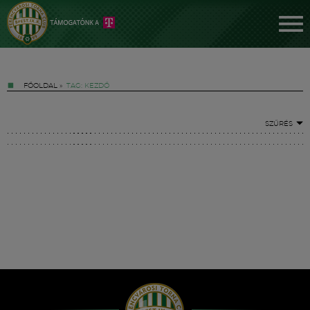
FŐOLDAL
»
TAG: KEZDŐ
SZŰRÉS
Jegyek
FM YouTube +
Hírek