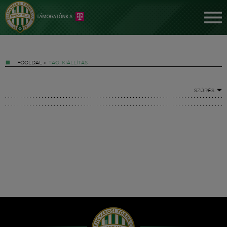
FŐOLDAL
»
TAG: KIÁLLÍTÁS
SZŰRÉS
Jegyek
FM YouTube +
Hírek