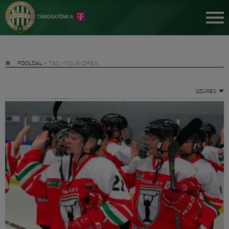
FŐOLDAL
»
TAG: KISS ANDREA
SZŰRÉS
Jegyek
FM YouTube +
Hírek