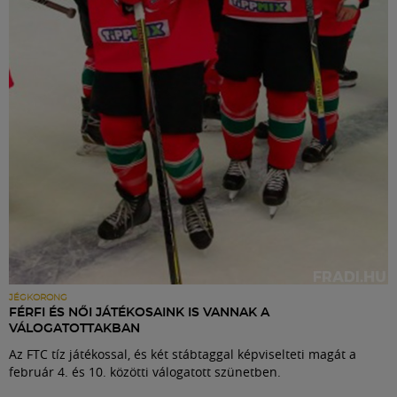
Labdarúgás
Szakosztályok
Meccscenter
Klub
Szolgáltatások
Shop
JÉGKORONG
FÉRFI ÉS NŐI JÁTÉKOSAINK IS VANNAK A
VÁLOGATOTTAKBAN
Közösség
Az FTC tíz játékossal, és két stábtaggal képviselteti magát a
február 4. és 10. közötti válogatott szünetben.