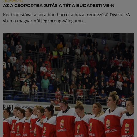
JÉGKORONG
AZ A CSOPORTBA JUTÁS A TÉT A BUDAPESTI VB-N
Két fradistával a soraiban harcol a hazai rendezésű Divízió I/A
vb-n a magyar női jégkorong-válogatott.