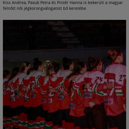
Kiss Andrea, Pavuk Petra és Pintér Hanna is bekerült a magyar
felnőtt női jégkorongválogatott bő keretébe.