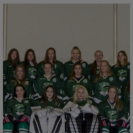
Múzeum
English