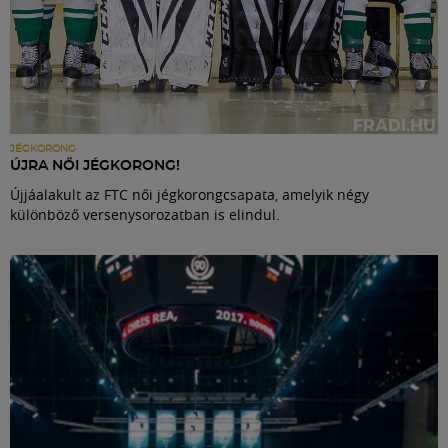
JÉGKORONG
ÚJRA NŐI JÉGKORONG!
Újjáalakult az FTC női jégkorongcsapata, amelyik négy
különböző versenysorozatban is elindul.