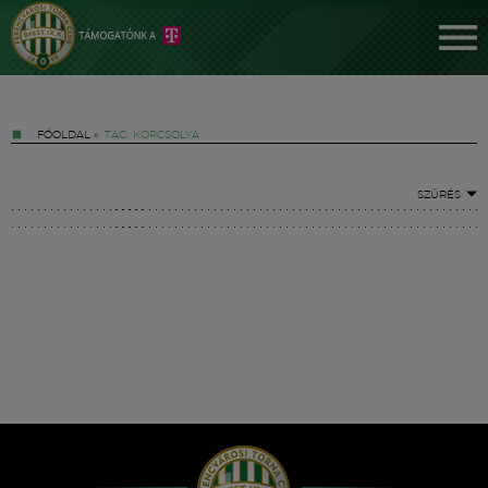
FŐOLDAL
»
TAG: KORCSOLYA
SZŰRÉS
Jegyek
FM YouTube +
Hírek