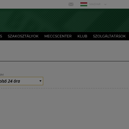
MAGYAR
S
SZAKOSZTÁLYOK
MECCSCENTER
KLUB
SZOLGÁLTATÁSOK
UM
olsó 24 óra