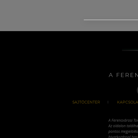
A FERE
SAJTÓCENTER
KAPCSOLA
A Ferencvárosi To
Az oldalon találha
pontos megjelölésé
hivatkozással has