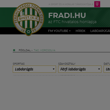
FRADI.HU
az FTC hivatalos honlapja
FM YOUTUBE +
HÍREK
LABDARÚGÁ
FŐOLDAL
»
TAG: KORCSOLYA
SPORTÁG
SZAKOSZTÁLY
DÁT
Labdarúgás
Férfi labdarúgás
Ut