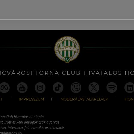
NCVÁROSI TORNA CLUB HIVATALOS H
T
IMPRESSZUM
MODERÁLÁSI ALAPELVEK
HON
rna Club hivatalos honlapja
tó írott és képi anyagok csak a forrás
vel, internetes felhasználás esetén aktív
ználhatóak fel.