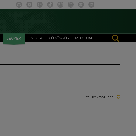
SHOP
KÖZÖSSÉG
MÚZEUM
JEGYEK
SZŰRŐK TÖRLÉSE