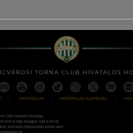
NCVÁROSI TORNA CLUB HIVATALOS H
T
IMPRESSZUM
MODERÁLÁSI ALAPELVEK
HON
rna Club hivatalos honlapja
tó írott és képi anyagok csak a forrás
vel, internetes felhasználás esetén aktív
ználhatóak fel.