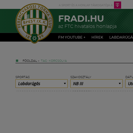
FRADI.HU
az FTC hivatalos honlapja
FM YOUTUBE +
HÍREK
LABDARÚGÁ
FŐOLDAL
»
TAG: KORCSOLYA
SPORTÁG
SZAKOSZTÁLY
DÁT
Labdarúgás
NB III
Ut