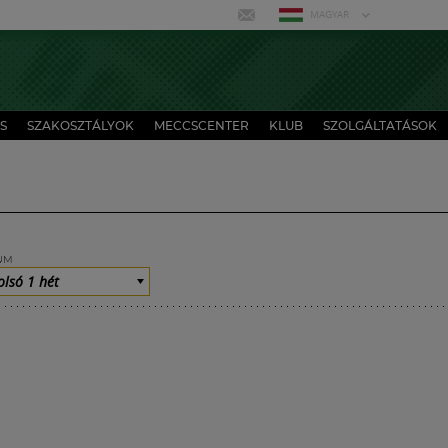
MAGYAR
S
SZAKOSZTÁLYOK
MECCSCENTER
KLUB
SZOLGÁLTATÁSOK
UM
olsó 1 hét