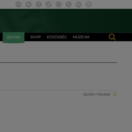
SHOP
KÖZÖSSÉG
MÚZEUM
JEGYEK
SZŰRŐK TÖRLÉSE