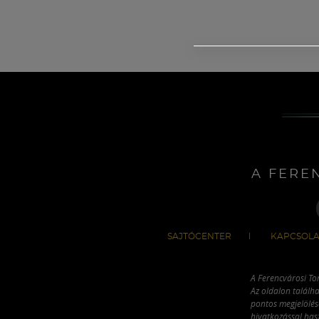
A FERE
SAJTÓCENTER
KAPCSOLA
A Ferencvárosi To
Az oldalon találha
pontos megjelölésé
hivatkozással has