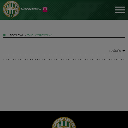
FŐOLDAL
»
TAG: KORCSOLYA
SZŰRÉS
Jegyek
FM YouTube +
Hírek