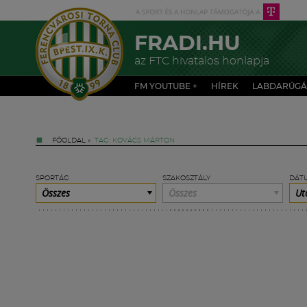
FRADI.HU
az FTC hivatalos honlapja
FM YOUTUBE +
HÍREK
LABDARÚGÁ
FŐOLDAL
»
TAG: KOVÁCS MÁRTON
SPORTÁG
SZAKOSZTÁLY
DÁT
Összes
Összes
Ut