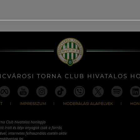
NCVÁROSI TORNA CLUB HIVATALOS H
T
IMPRESSZUM
MODERÁLÁSI ALAPELVEK
HON
rna Club hivatalos honlapja
tó írott és képi anyagok csak a forrás
vel, internetes felhasználás esetén aktív
ználhatóak fel.