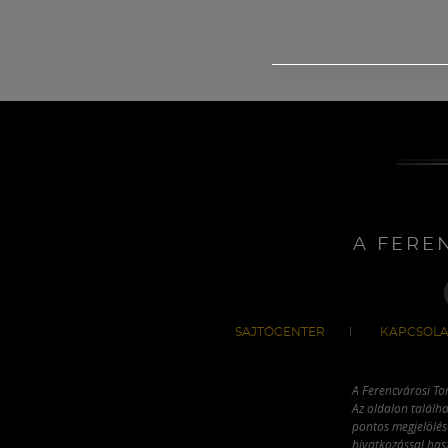
A FERE
SAJTÓCENTER
KAPCSOLA
A Ferencvárosi To
Az oldalon találha
pontos megjelölésé
hivatkozással has