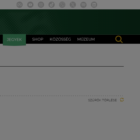
SHOP
KÖZÖSSÉG
MÚZEUM
JEGYEK
SZŰRŐK TÖRLÉSE