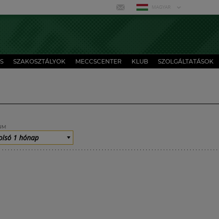
MAGYAR
S
SZAKOSZTÁLYOK
MECCSCENTER
KLUB
SZOLGÁLTATÁSOK
UM
olsó 1 hónap