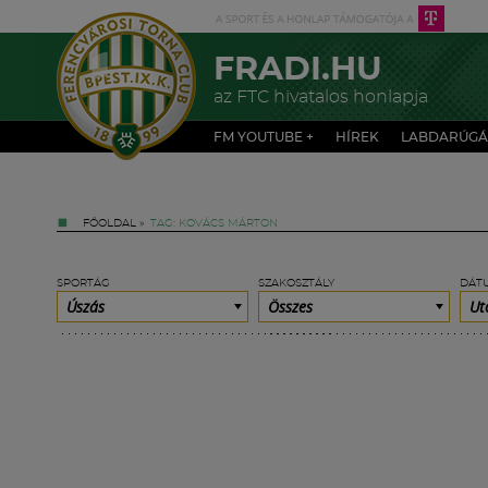
FRADI.HU
az FTC hivatalos honlapja
FM YOUTUBE +
HÍREK
LABDARÚGÁ
FŐOLDAL
»
TAG: KOVÁCS MÁRTON
SPORTÁG
SZAKOSZTÁLY
DÁT
Úszás
Összes
Ut