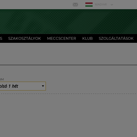
MAGYAR
S
SZAKOSZTÁLYOK
MECCSCENTER
KLUB
SZOLGÁLTATÁSOK
UM
olsó 1 hét