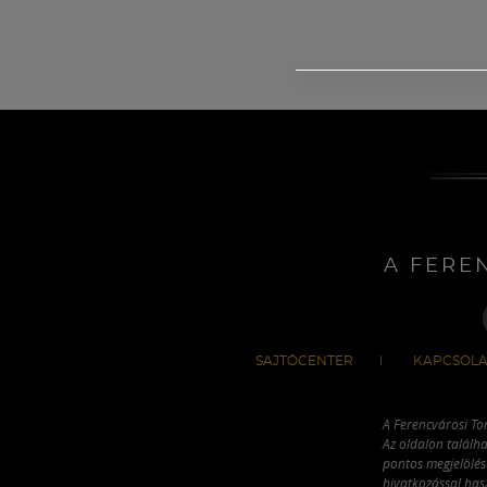
A FERE
SAJTÓCENTER
KAPCSOLA
A Ferencvárosi To
Az oldalon találha
pontos megjelölésé
hivatkozással has