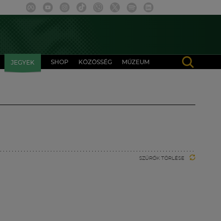
SHOP
KÖZÖSSÉG
MÚZEUM
JEGYEK
SZŰRŐK TÖRLÉSE