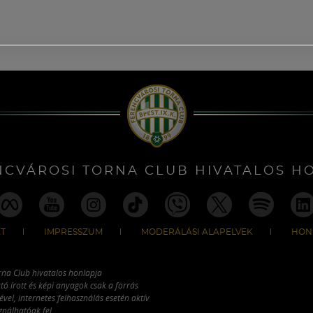
NCVÁROSI TORNA CLUB HIVATALOS H
T
IMPRESSZUM
MODERÁLÁSI ALAPELVEK
HON
rna Club hivatalos honlapja
tó írott és képi anyagok csak a forrás
vel, internetes felhasználás esetén aktív
ználhatóak fel.