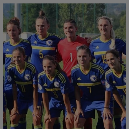
Múzeum
English