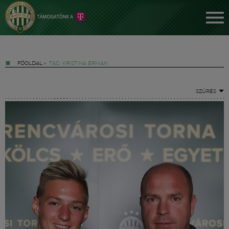
FŐOLDAL
»
TAG: KRISTINA ERMAN
SZŰRÉS
Jegyek
FM YouTube +
Hírek