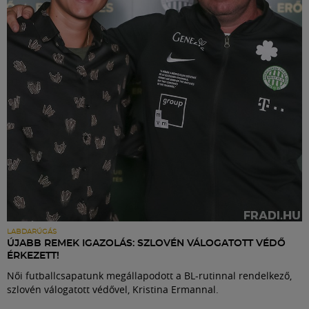
Labdarúgás
Szakosztályok
Meccscenter
Klub
Szolgáltatások
Shop
LABDARÚGÁS
ÚJABB REMEK IGAZOLÁS: SZLOVÉN VÁLOGATOTT VÉDŐ
ÉRKEZETT!
Közösség
Női futballcsapatunk megállapodott a BL-rutinnal rendelkező,
szlovén válogatott védővel, Kristina Ermannal.