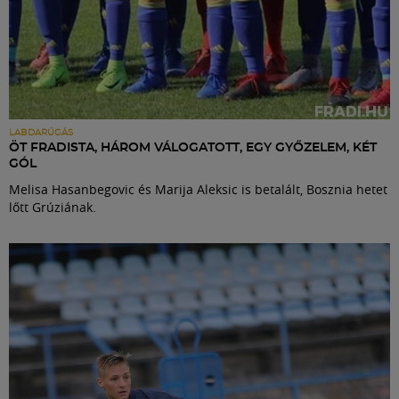
LABDARÚGÁS
ÖT FRADISTA, HÁROM VÁLOGATOTT, EGY GYŐZELEM, KÉT
GÓL
Melisa Hasanbegovic és Marija Aleksic is betalált, Bosznia hetet
lőtt Grúziának.