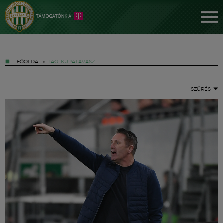
FŐOLDAL
»
TAG: KUPATAVASZ
SZŰRÉS
Jegyek
FM YouTube +
Hírek