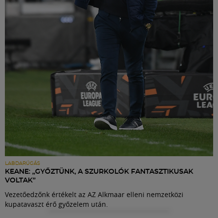
Labdarúgás
Szakosztályok
Meccscenter
Klub
Szolgáltatások
Shop
LABDARÚGÁS
KEANE: „GYŐZTÜNK, A SZURKOLÓK FANTASZTIKUSAK
VOLTAK”
Közösség
Vezetőedzőnk értékelt az AZ Alkmaar elleni nemzetközi
kupatavaszt érő győzelem után.