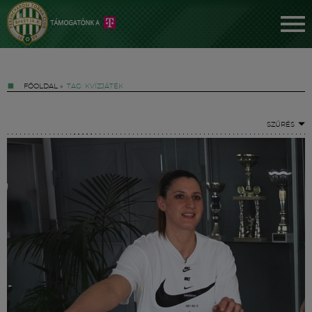
FŐOLDAL
»
TAG: KVÍZJÁTÉK
SZŰRÉS
Jegyek
FM YouTube +
Hírek