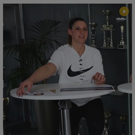
Múzeum
English