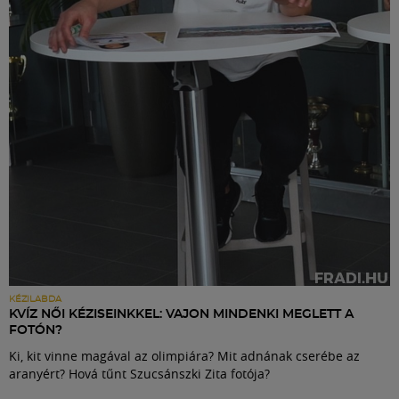
Labdarúgás
Szakosztályok
Meccscenter
Klub
Szolgáltatások
Shop
KÉZILABDA
KVÍZ NŐI KÉZISEINKKEL: VAJON MINDENKI MEGLETT A
FOTÓN?
Közösség
Ki, kit vinne magával az olimpiára? Mit adnának cserébe az
aranyért? Hová tűnt Szucsánszki Zita fotója?