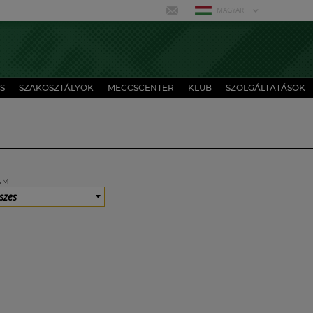
MAGYAR
S
SZAKOSZTÁLYOK
MECCSCENTER
KLUB
SZOLGÁLTATÁSOK
UM
szes