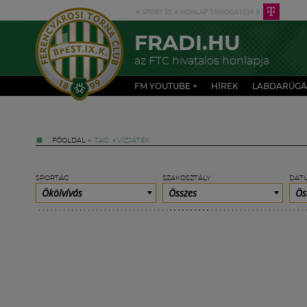
FRADI.HU
az FTC hivatalos honlapja
FM YOUTUBE +
HÍREK
LABDARÚGÁ
FŐOLDAL
»
TAG: KVÍZJÁTÉK
SPORTÁG
SZAKOSZTÁLY
DÁT
Ökölvívás
Összes
Ös