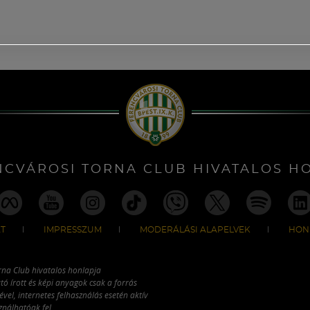
NCVÁROSI TORNA CLUB HIVATALOS H
T
IMPRESSZUM
MODERÁLÁSI ALAPELVEK
HON
rna Club hivatalos honlapja
tó írott és képi anyagok csak a forrás
vel, internetes felhasználás esetén aktív
ználhatóak fel.