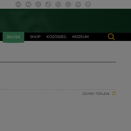
SHOP
KÖZÖSSÉG
MÚZEUM
JEGYEK
SZŰRŐK TÖRLÉSE