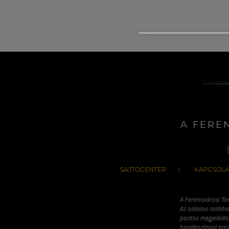
A FERE
SAJTÓCENTER
KAPCSOLA
A Ferencvárosi To
Az oldalon találha
pontos megjelölésé
hivatkozással has