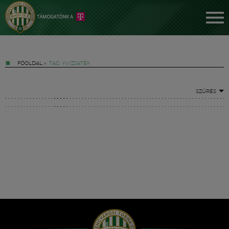
FŐOLDAL
»
TAG: KVÍZJÁTÉK
SZŰRÉS
Jegyek
FM YouTube +
Hírek