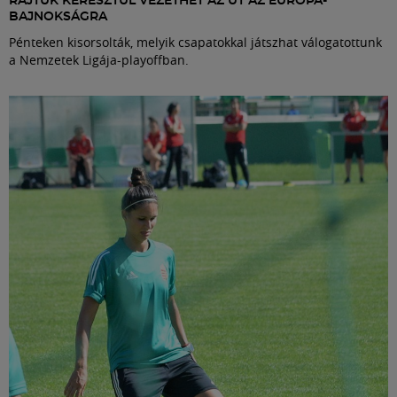
RAJTUK KERESZTÜL VEZETHET AZ ÚT AZ EURÓPA-
BAJNOKSÁGRA
Pénteken kisorsolták, melyik csapatokkal játszhat válogatottunk
a Nemzetek Ligája-playoffban.