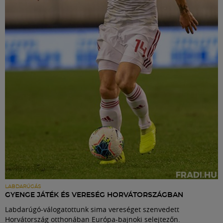
LABDARÚGÁS
GYENGE JÁTÉK ÉS VERESÉG HORVÁTORSZÁGBAN
Labdarúgó-válogatottunk sima vereséget szenvedett
Horvátország otthonában Európa-bajnoki selejtezőn.