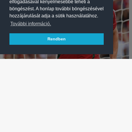
elfogadásával kényelmesebbé teheti a
böngészést. A honlap további böngészésével
hozzájárulását adja a sütik használatához.
További információ.
Rendben
LABDARÚGÁS
VARGA BARNABÁS VEZÉRLETÉVEL GYŐZÖTT A
VÁLOGATOTT!
Támadónk két gólt és egy gólpasszt jegyzett az Eb előtti utolsó,
Izrael elleni felkészülési mérkőzésen.