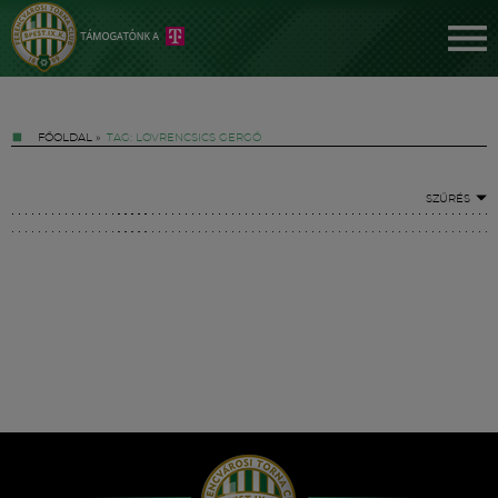
FŐOLDAL
»
TAG: LOVRENCSICS GERGŐ
SZŰRÉS
Jegyek
FM YouTube +
Hírek